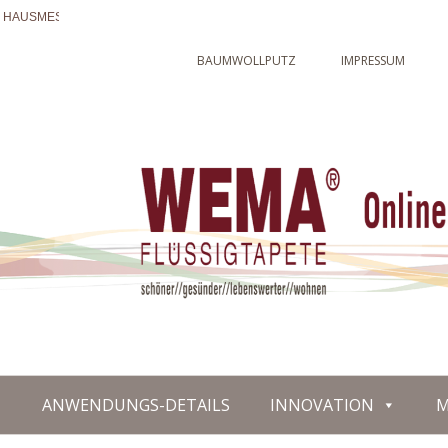
– HAUSMESSE 2018
WEMA – ALLGEMEINE VORSTELLU
BAUMWOLLPUTZ
IMPRESSUM
ANWENDUNGS-DETAILS
INNOVATION
M