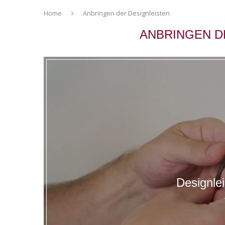
Home
Anbringen der Designleisten
ANBRINGEN D
Designle