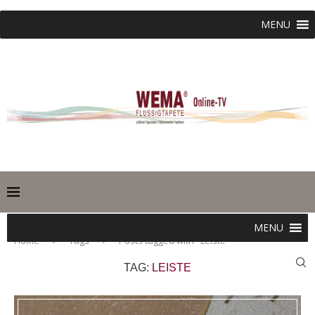
MENU
MENU
Home
Tags
Posts tagged with "Leiste"
TAG:
LEISTE