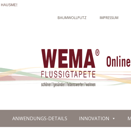
– HAUSMESSE 2018
WEMA – ALLGEMEINE VORSTELLU
BAUMWOLLPUTZ
IMPRESSUM
ANWENDUNGS-DETAILS
INNOVATION
M