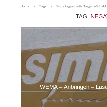
Home
Tags
Posts tagged with "Negativ-Schabl
TAG:
NEGA
WEMA – Anbringen – Laser