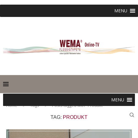
MENU
MENU
Home
Tags
Posts tagged with "Produkt"
TAG:
PRODUKT