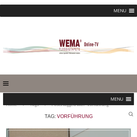
MENU
MENU
Home
Tags
Posts tagged with "Vorführung"
TAG:
VORFÜHRUNG