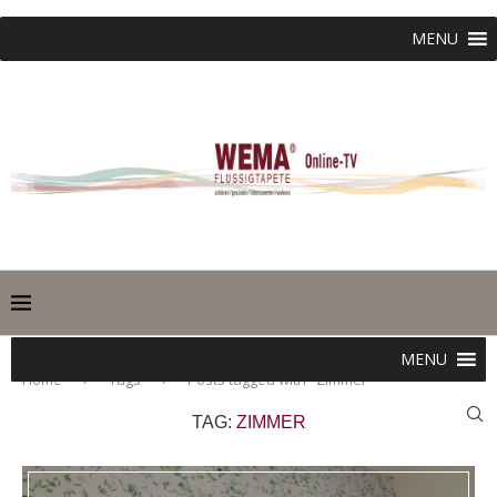
MENU
MENU
Home
Tags
Posts tagged with "Zimmer"
TAG:
ZIMMER